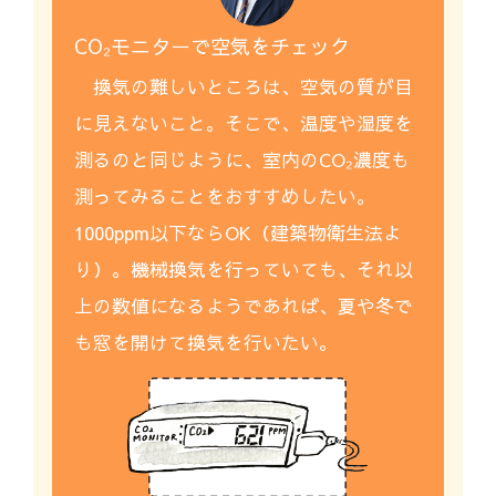
CO₂モニターで空気を
チェック
換気の難しいところは、空気の質が目
に見えないこと。そこで、温度や湿度を
測るのと同じように、室内のCO₂濃度も
測ってみることをおすすめしたい。
1000ppm以下ならOK（建築物衛生法よ
り）。機械換気を行っていても、それ以
上の数値になるようであれば、夏や冬で
も窓を開けて換気を行いたい。