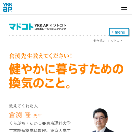
開く
menu
制作協力 ： ソトコト
教えてくれた人
倉渕 隆
先生
くらぶち・たかし●東京理科大学
工学部建築学科教授。東京大学工