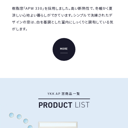
ノベ
樹脂窓「APW 330」を採用しました。高い断熱性で、冬暖かく夏
、エ
涼しい心地よい暮らしができています。シンプルで洗練されたデ
す。
ザインの窓は、白を基調とした室内にしっくりと調和している気
がします。
MORE
Y
K
K
A
P
窓
商
品
一
覧
P
R
O
D
U
C
T
L
I
S
T