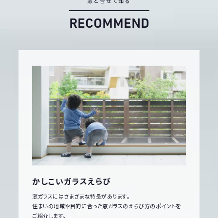
窓
と
合
せ
て
知
る
R
E
C
O
M
M
E
N
D
かしこいガラスえらび
窓ガラスにはさまざまな特長があります。
住まいの地域や目的に合った窓ガラスのえらび方のポイントを
ご紹介します。