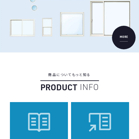
MORE
商
品
に
つ
い
て
も
っ
と
知
る
P
R
O
D
U
C
T
I
N
F
O