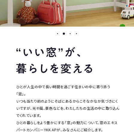
部屋別おすすめ窓
使いやすい窓／便利な窓
窓リフォーム
光と窓
換気しやすい窓
ウチとソトをつなげる窓
デザイン窓
窓のカラーセレクト
ひとが人生の中で長い時間を過ごす住まいの中に寄り添う
最適な窓設計
「窓」。
いつも当たり前のようにそばにあるからこそなかなか気づきにく
いですが、光や風、景色などを、わたしたちの生活の中に取り込ん
でくれています。
ひとの暮らしをより豊かにする「窓」の魅力について、窓のエキス
パートカンパニーYKK APが、みなさんにご紹介します。