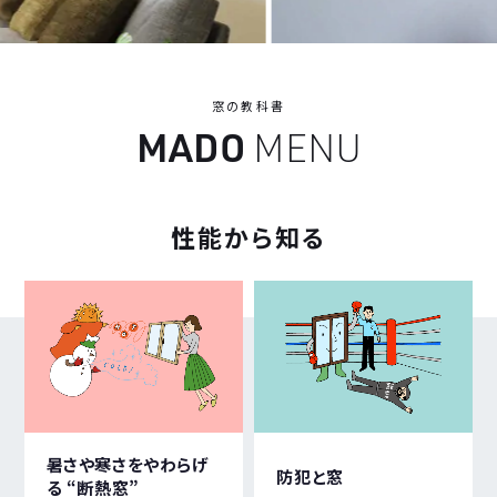
窓の教科書
M
A
D
O
M
E
N
U
性能から
知る
暑さや寒さをやわらげ
防犯と窓
る “断熱窓”