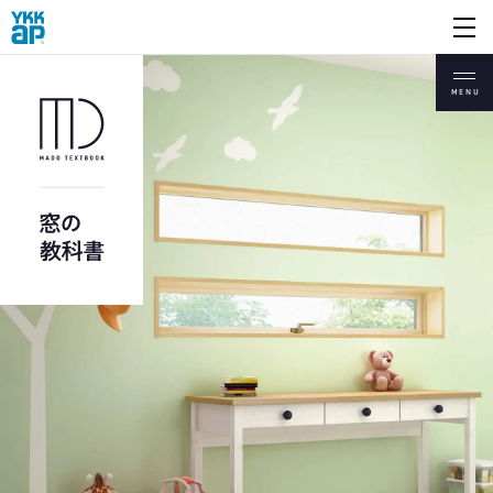
開く
MENU
暮らしを快適にする
“いい窓”とは?
YKK AP 窓商品一覧
暑さや寒さをやわらげる
“断熱窓”
防犯と窓
台風と窓
耐震と窓
進化する防火窓
窓の開き方