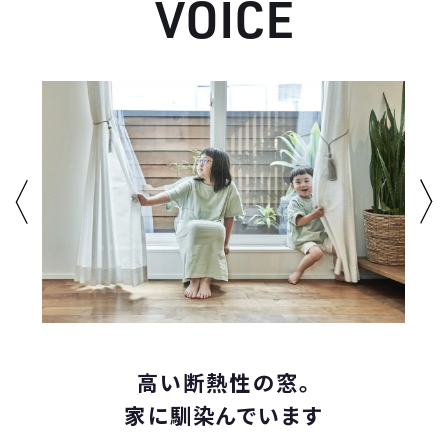
V
O
I
C
E
高い断熱性の窓。
家に馴染んでいます