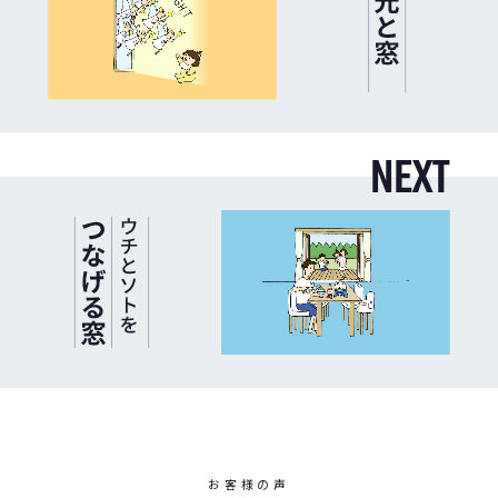
N
E
X
T
お
客
様
の
声