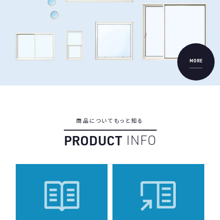
MORE
商
品
に
つ
い
て
も
っ
と
知
る
P
R
O
D
U
C
T
I
N
F
O