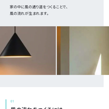
部屋別おすすめ窓
家の中に
風の通り道をつくることで、
使いやすい窓／便利な窓
風の流れが生まれます。
窓リフォーム
光と窓
換気しやすい窓
ウチとソトをつなげる窓
デザイン窓
窓のカラーセレクト
最適な窓設計
01