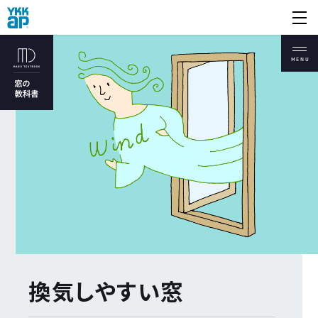
開く
MENU
暮らしを快適にする
“いい窓”とは?
YKK AP 窓商品一覧
暑さや寒さをやわらげる
“断熱窓”
防犯と窓
台風と窓
耐震と窓
進化する防火窓
換気しやすい窓
窓の開き方