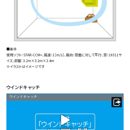
■条件
使用ソフト：STAR-CCM+、風速：1［m/s］、風向：窓面に対して平行、窓：16511サ
イズ、部屋：3.2m×3.2m×2.4m
※イラストはイメージです
ウインドキャッチ