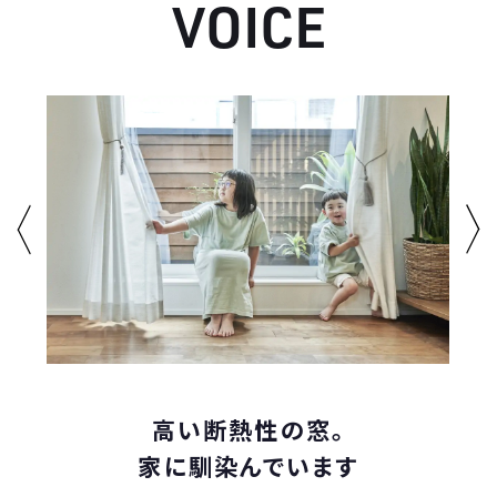
V
O
I
C
E
高い断熱性の窓。
家に馴染んでいます