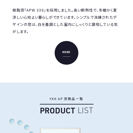
ノベ
樹脂窓「APW 330」を採用しました。高い断熱性で、冬暖かく夏
、エ
涼しい心地よい暮らしができています。シンプルで洗練されたデ
す。
ザインの窓は、白を基調とした室内にしっくりと調和している気
がします。
MORE
Y
K
K
A
P
窓
商
品
一
覧
P
R
O
D
U
C
T
L
I
S
T