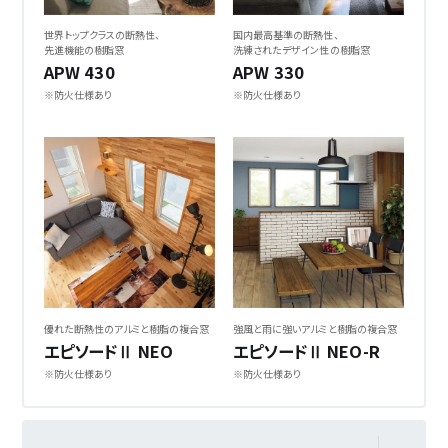
世界トップクラスの断熱性、
国内最高基準の断熱性、
先進機能の樹脂窓
洗練されたデザイン性の樹脂窓
APW 430
APW 330
※防火仕様あり
※防火仕様あり
優れた断熱性の
アルミと樹脂の複合窓
強風と雨に強い
アルミと樹脂の複合窓
エピソードⅡ NEO
エピソードⅡ NEO-R
※防火仕様あり
※防火仕様あり