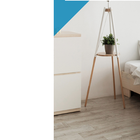
名古屋
静岡
SR
SR
WEBカタログを見る
中国
広島
岡山
SR
SR
ショールームに行く前に
ショールームご見学ガイド
おうち de ショールーム