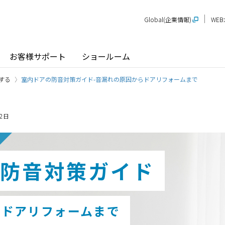
Global(企業情報)
WE
お客様サポート
ショールーム
する
室内ドアの防音対策ガイド-音漏れの原因からドアリフォームまで
2日
探す
ショールーム
P-STAGE
プレゼンテーションルーム
SR
PS
PR
防音対策ガイド
甲信越
関
玄関ドア / 引戸
インテリア建材
新潟
長野
新
SR
PR
商品名から探す
らドアリフォームまで
北陸
近