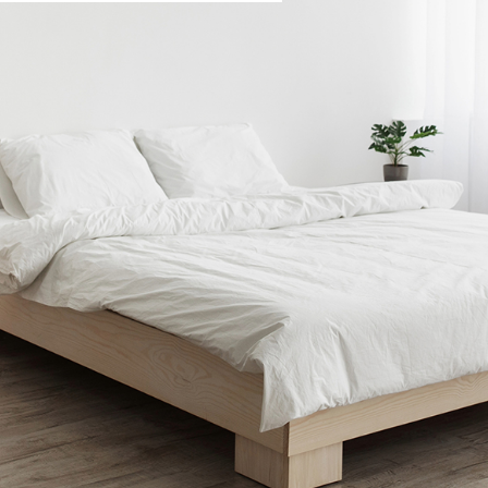
金沢
富山
福井
大
SR
PR
PR
商品えらびのお手伝い
四国
九
高松
愛媛
福
SR
PR
リフォー
ショール