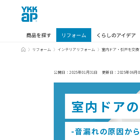
商品を探す
リフォーム
くらしのアイデア
TOP
リフォーム
インテリアリフォーム
室内ドア・引戸を交換
商品を探す TOP
ショールーム TOP
公開日：2025年01月31日 更新日：2025年06月0
カテゴリから探す
ショールーム・その他の展示場を
室内ドアの
北海道
窓・サッシ / シャッター
札幌
SR
場所から探す
東海
-音漏れの原因か