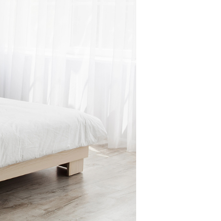
阪
箕面
SR
SR
州・沖縄
岡
熊本
鹿児島
那覇
SR
SR
PS
PS
ムをショールームで体感
ーム展示商品検索