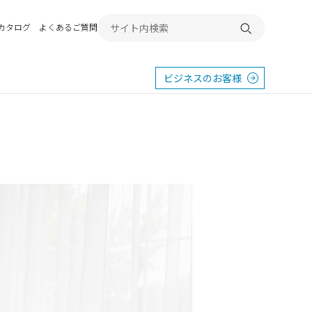
Bカタログ
よくあるご質問
検索する
ビジネスのお客様
東
エクステリア
宿
横浜
群馬
SR
SR
PR
施工例から探す
畿