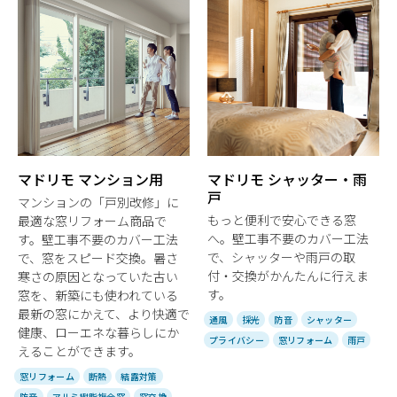
マドリモ マンション用
マドリモ シャッター・雨
戸
マンションの「戸別改修」に
もっと便利で安心できる窓
最適な窓リフォーム商品で
へ。壁工事不要のカバー工法
す。壁工事不要のカバー工法
で、シャッターや雨戸の取
で、窓をスピード交換。暑さ
付・交換がかんたんに行えま
寒さの原因となっていた古い
す。
窓を、新築にも使われている
最新の窓にかえて、より快適で
通風
採光
防音
シャッター
健康、ローエネな暮らしにか
プライバシー
窓リフォーム
雨戸
えることができます。
窓リフォーム
断熱
結露対策
防音
アルミ樹脂複合窓
窓交換