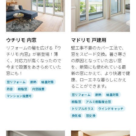
ウチリモ 内窓
マドリモ 戸建用
リフォームの幅を広げる『ウ
壁工事不要のカバー工法で、
チリモ 内窓』が新登場！薄
窓をスピード交換。暑さ寒さ
く、対応力が高くなったので
の原因となっていた古い窓
今まで設置をあきらめていた
を、新築にも使われている最
窓にも！
新の窓にかえて、より快適で健
康、ローエネな暮らしにかえ
窓リフォーム
断熱
結露対策
ることができます。
防音
樹脂窓
内窓設置
窓リフォーム
断熱
結露対策
マンション設置可
樹脂窓
アルミ樹脂複合窓
トリプルガラス
ウインドキャッチ
換気框
窓交換